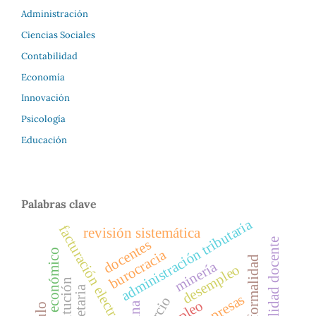
Administración
Ciencias Sociales
Contabilidad
Economía
Innovación
Psicología
Educación
Palabras clave
administración tributaria
facturación electrónica
revisión sistemática
sensibilidad docente
docentes
burocracia
informalidad
minería
desempleo
sustitución
empleo