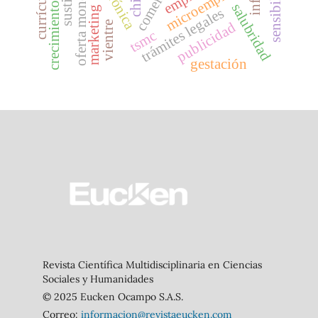
crecimiento económico
oferta monetaria
microempresas
comercio
china
currículo
salubridad
marketing
trámites legales
vientre
publicidad
tsmc
gestación
Revista Científica Multidisciplinaria en Ciencias
Sociales y Humanidades
© 2025 Eucken Ocampo S.A.S.
Correo:
informacion@revistaeucken.com