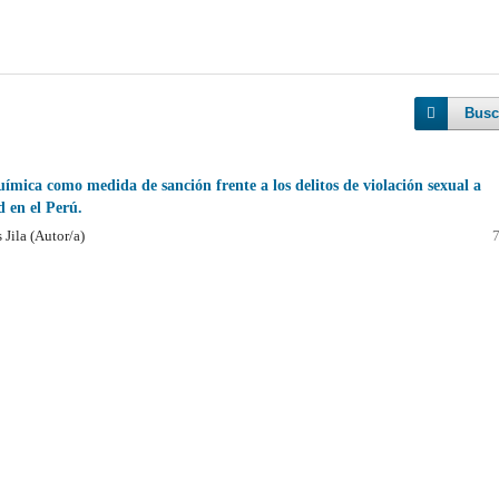
Busc
uímica como medida de sanción frente a los delitos de violación sexual a
 en el Perú.
 Jila (Autor/a)