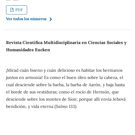
PDF
Ver todos los números
Revista Científica Multidisciplinaria en Ciencias Sociales y
Humanidades Eucken
¡Mirad cuán bueno y cuán delicioso es h
abitar los hermanos
juntos en armonía!
Es como el buen óleo sobre la cabeza, e
l
cual desciende sobre la barba, l
a barba de Aarón, y
baja hasta
el borde de sus vestiduras; c
omo el rocío de Hermón, q
ue
desciende sobre los montes de Sion; p
orque allí envía Jehová
bendición, y
vida eterna
(Salmo 133)
.