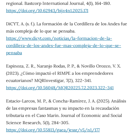
regional. Bastcorp International Journal, 4(1), 164-180.
https://doi.org/10.62943/bij.v4n1.2025.171
DiCYT, A. (s. f.). La formación de la Cordillera de los Andes fue
más compleja de lo que se pensaba.
https://www.dicyt.com/noticias/la-formacion-de-la-
cordillera-de-los-andes-fue-mas-compleja-de-lo-que-se-
pensaba
Espinoza, Z. R., Naranjo Rodas, P. P., & Novillo Orozco, V. X.
(2023). ¿Cómo impactó el RIMPE a los emprendedores
ecuatorianos? MQRInvestigar, 7(2), 322-341.
https://doi.org/10.56048/MQR20225.7.2.2023.322-341
Estacio-Larcos, M. P., & Concha-Ramírez, J. A. (2025). Análisis
de las empresas fantasmas y su impacto en la recaudación
tributaria en el Caso Marin. Journal of Economic and Social
Science Research, 5(1), 284-305.
https://doi.org/10.55813/gaea/jessr/v5/n1/177