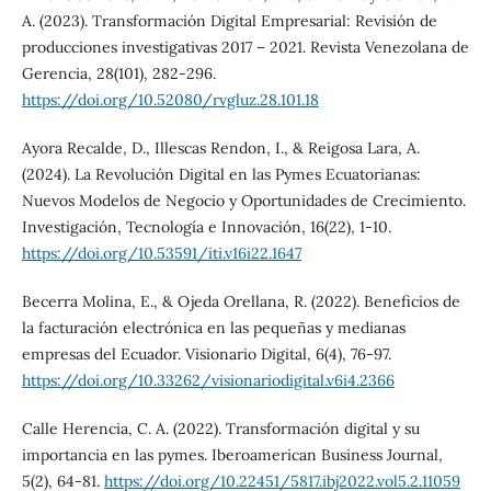
A. (2023). Transformación Digital Empresarial: Revisión de
producciones investigativas 2017 – 2021. Revista Venezolana de
Gerencia, 28(101), 282-296.
https://doi.org/10.52080/rvgluz.28.101.18
Ayora Recalde, D., Illescas Rendon, I., & Reigosa Lara, A.
(2024). La Revolución Digital en las Pymes Ecuatorianas:
Nuevos Modelos de Negocio y Oportunidades de Crecimiento.
Investigación, Tecnología e Innovación, 16(22), 1-10.
https://doi.org/10.53591/iti.v16i22.1647
Becerra Molina, E., & Ojeda Orellana, R. (2022). Beneficios de
la facturación electrónica en las pequeñas y medianas
empresas del Ecuador. Visionario Digital, 6(4), 76-97.
https://doi.org/10.33262/visionariodigital.v6i4.2366
Calle Herencia, C. A. (2022). Transformación digital y su
importancia en las pymes. Iberoamerican Business Journal,
5(2), 64-81.
https://doi.org/10.22451/5817.ibj2022.vol5.2.11059