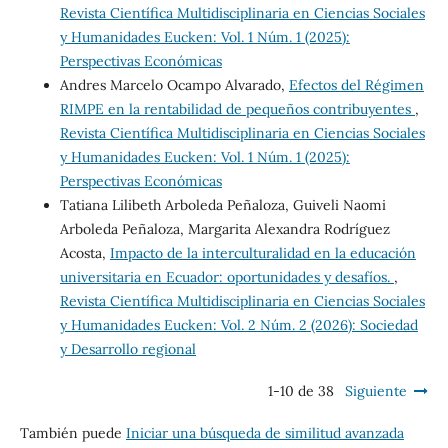
Revista Científica Multidisciplinaria en Ciencias Sociales
y Humanidades Eucken: Vol. 1 Núm. 1 (2025):
Perspectivas Económicas
Andres Marcelo Ocampo Alvarado,
Efectos del Régimen
RIMPE en la rentabilidad de pequeños contribuyentes
,
Revista Científica Multidisciplinaria en Ciencias Sociales
y Humanidades Eucken: Vol. 1 Núm. 1 (2025):
Perspectivas Económicas
Tatiana Lilibeth Arboleda Peñaloza, Guiveli Naomi
Arboleda Peñaloza, Margarita Alexandra Rodríguez
Acosta,
Impacto de la interculturalidad en la educación
universitaria en Ecuador: oportunidades y desafíos.
,
Revista Científica Multidisciplinaria en Ciencias Sociales
y Humanidades Eucken: Vol. 2 Núm. 2 (2026): Sociedad
y Desarrollo regional
1-10 de 38
Siguiente
También puede
Iniciar una búsqueda de similitud avanzada