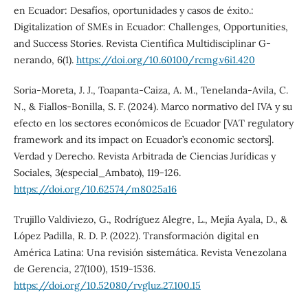
en Ecuador: Desafíos, oportunidades y casos de éxito.:
Digitalization of SMEs in Ecuador: Challenges, Opportunities,
and Success Stories. Revista Científica Multidisciplinar G-
nerando, 6(1).
https://doi.org/10.60100/rcmg.v6i1.420
Soria-Moreta, J. J., Toapanta-Caiza, A. M., Tenelanda-Avila, C.
N., & Fiallos-Bonilla, S. F. (2024). Marco normativo del IVA y su
efecto en los sectores económicos de Ecuador [VAT regulatory
framework and its impact on Ecuador’s economic sectors].
Verdad y Derecho. Revista Arbitrada de Ciencias Jurídicas y
Sociales, 3(especial_Ambato), 119-126.
https://doi.org/10.62574/m8025a16
Trujillo Valdiviezo, G., Rodríguez Alegre, L., Mejía Ayala, D., &
López Padilla, R. D. P. (2022). Transformación digital en
América Latina: Una revisión sistemática. Revista Venezolana
de Gerencia, 27(100), 1519-1536.
https://doi.org/10.52080/rvgluz.27.100.15