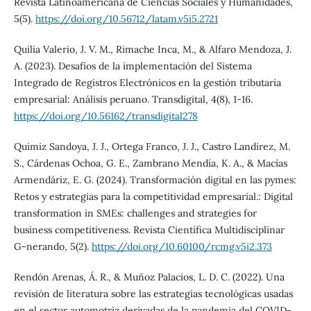
Revista Latinoamericana de Ciencias Sociales y Humanidades,
5(5).
https://doi.org/10.56712/latam.v5i5.2721
Quilia Valerio, J. V. M., Rimache Inca, M., & Alfaro Mendoza, J.
A. (2023). Desafíos de la implementación del Sistema
Integrado de Registros Electrónicos en la gestión tributaria
empresarial: Análisis peruano. Transdigital, 4(8), 1-16.
https://doi.org/10.56162/transdigital278
Quimiz Sandoya, J. J., Ortega Franco, J. J., Castro Landirez, M.
S., Cárdenas Ochoa, G. E., Zambrano Mendía, K. A., & Macías
Armendáriz, E. G. (2024). Transformación digital en las pymes:
Retos y estrategias para la competitividad empresarial.: Digital
transformation in SMEs: challenges and strategies for
business competitiveness. Revista Científica Multidisciplinar
G-nerando, 5(2).
https://doi.org/10.60100/rcmg.v5i2.373
Rendón Arenas, Á. R., & Muñoz Palacios, L. D. C. (2022). Una
revisión de literatura sobre las estrategias tecnológicas usadas
en el sector automotriz derivadas de la pandemia del COVID-