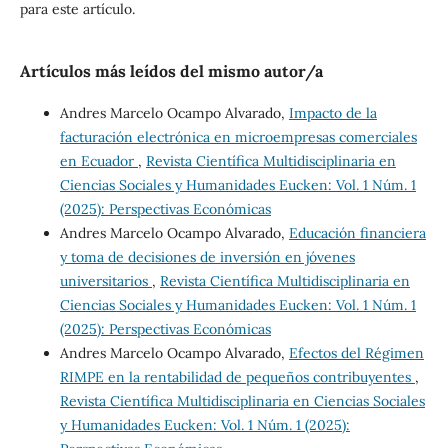
para este artículo.
Artículos más leídos del mismo autor/a
Andres Marcelo Ocampo Alvarado,
Impacto de la
facturación electrónica en microempresas comerciales
en Ecuador
,
Revista Científica Multidisciplinaria en
Ciencias Sociales y Humanidades Eucken: Vol. 1 Núm. 1
(2025): Perspectivas Económicas
Andres Marcelo Ocampo Alvarado,
Educación financiera
y toma de decisiones de inversión en jóvenes
universitarios
,
Revista Científica Multidisciplinaria en
Ciencias Sociales y Humanidades Eucken: Vol. 1 Núm. 1
(2025): Perspectivas Económicas
Andres Marcelo Ocampo Alvarado,
Efectos del Régimen
RIMPE en la rentabilidad de pequeños contribuyentes
,
Revista Científica Multidisciplinaria en Ciencias Sociales
y Humanidades Eucken: Vol. 1 Núm. 1 (2025):