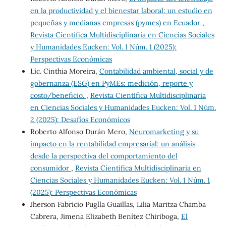
en la productividad y el bienestar laboral: un estudio en
pequeñas y medianas empresas (pymes) en Ecuador
,
Revista Científica Multidisciplinaria en Ciencias Sociales
y Humanidades Eucken: Vol. 1 Núm. 1 (2025):
Perspectivas Económicas
Lic. Cinthia Moreira,
Contabilidad ambiental, social y de
gobernanza (ESG) en PyMEs: medición, reporte y
costo/beneficio.
,
Revista Científica Multidisciplinaria
en Ciencias Sociales y Humanidades Eucken: Vol. 1 Núm.
2 (2025): Desafíos Económicos
Roberto Alfonso Durán Mero,
Neuromarketing y su
impacto en la rentabilidad empresarial: un análisis
desde la perspectiva del comportamiento del
consumidor
,
Revista Científica Multidisciplinaria en
Ciencias Sociales y Humanidades Eucken: Vol. 1 Núm. 1
(2025): Perspectivas Económicas
Jherson Fabricio Puglla Guaillas, Lilia Maritza Chamba
Cabrera, Jimena Elizabeth Benítez Chiriboga,
El