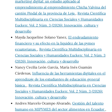
marketing digital: un estudio aplicado al
emprendimiento al emprendimiento Chicha Valvina del
cantón Pindal de la provincia de Loja
,
Revista Científica
Multidisciplinaria en Ciencias Sociales y Humanidades
Eucken: Vol. 2 Núm. 3 (2026): Innovación, cultura y
desarrollo
Mayda Jacqueline Solano Yanez,
El endeudamiento
financiero y su efecto en la liquidez de las pymes
ecuatorianas.
,
Revista Científica Multidisciplinaria en
Ciencias Sociales y Humanidades Eucken: Vol. 2 Núm. 3
(2026): Innovación, cultura y desarrollo
Nancy Cecilia León García, María Inés Guamán
Cárdenas,
Influencia de las herramientas digitales en el
aprendizaje de los estudiantes de educación general
básica.
,
Revista Científica Multidisciplinaria en Ciencias
Sociales y Humanidades Eucken: Vol. 2 Núm. 3 (2026):
Innovación, cultura y desarrollo
Andres Marcelo Ocampo Alvarado,
Gestión del talento
humano en MIPYMES del sector alimentos en Ecuador
,