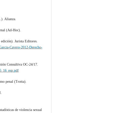
.). Alianza.
penal (Ad-Hoc).
edición). Jurista Editores.
/Garcia-Cavero-2012-Derecho-
nión Consultiva OC-24/17.
05_16_esp.pdf
smo penal (Trotta).
I.
stadísticas de violencia sexual