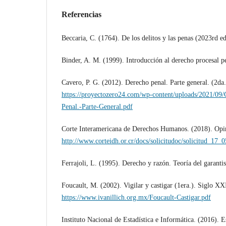
Referencias
Beccaria, C. (1764). De los delitos y las penas (2023rd ed
Binder, A. M. (1999). Introducción al derecho procesal 
Cavero, P. G. (2012). Derecho penal. Parte general. (2da. 
https://proyectozero24.com/wp-content/uploads/2021/09
Penal.-Parte-General.pdf
Corte Interamericana de Derechos Humanos. (2018). Opi
http://www.corteidh.or.cr/docs/solicitudoc/solicitud_17_
Ferrajoli, L. (1995). Derecho y razón. Teoría del garanti
Foucault, M. (2002). Vigilar y castigar (1era.). Siglo XX
https://www.ivanillich.org.mx/Foucault-Castigar.pdf
Instituto Nacional de Estadística e Informática. (2016). E