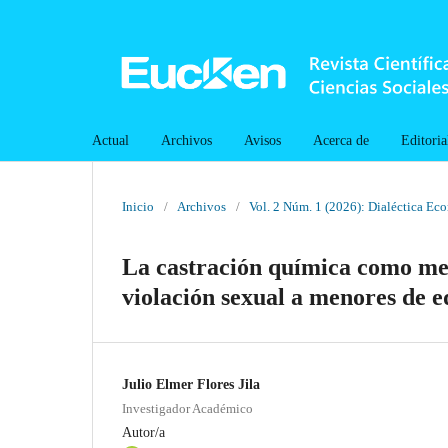
Actual
Archivos
Avisos
Acerca de
Editoria
Inicio
/
Archivos
/
Vol. 2 Núm. 1 (2026): Dialéctica Ec
La castración química como medi
violación sexual a menores de e
Julio Elmer Flores Jila
Investigador Académico
Autor/a