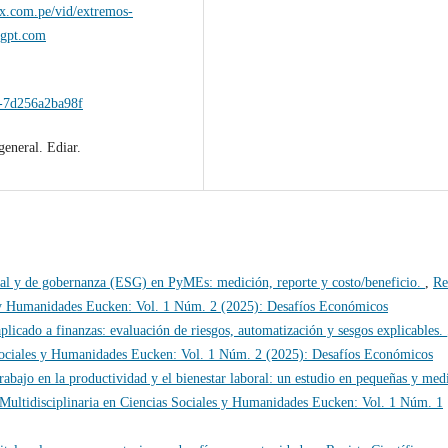
lex.com.pe/vid/extremos-
tgpt.com
a-7d256a2ba98f
general. Ediar.
ial y de gobernanza (ESG) en PyMEs: medición, reporte y costo/beneficio.
,
Re
es y Humanidades Eucken: Vol. 1 Núm. 2 (2025): Desafíos Económicos
icado a finanzas: evaluación de riesgos, automatización y sesgos explicables.
s Sociales y Humanidades Eucken: Vol. 1 Núm. 2 (2025): Desafíos Económicos
trabajo en la productividad y el bienestar laboral: un estudio en pequeñas y med
 Multidisciplinaria en Ciencias Sociales y Humanidades Eucken: Vol. 1 Núm. 1