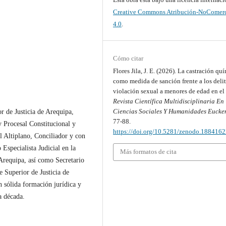
Creative Commons Atribución-NoComerc
4.0
.
Cómo citar
Flores Jila, J. E. (2026). La castración qu
como medida de sanción frente a los deli
violación sexual a menores de edad en el 
Revista Científica Multidisciplinaria En
Ciencias Sociales Y Humanidades Eucke
r de Justicia de Arequipa,
77-88.
 Procesal Constitucional y
https://doi.org/10.5281/zenodo.188416
l Altiplano, Conciliador y con
specialista Judicial en la
Más formatos de cita
 Arequipa, así como Secretario
te Superior de Justicia de
n sólida formación jurídica y
a década.