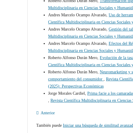
Roberto Alfonso Durán Mero,
Transformación digi
Multidisciplinaria en Ciencias Sociales y Humani
Andres Marcelo Ocampo Alvarado,
Uso de herrami
Científica Multidisciplinaria en Ciencias Social
Andres Marcelo Ocampo Alvarado,
Gestión del t
Multidisciplinaria en Ciencias Sociales y Humani
Andres Marcelo Ocampo Alvarado,
Efectos del R
Multidisciplinaria en Ciencias Sociales y Humani
Roberto Alfonso Durán Mero,
Evolución de la ta
Científica Multidisciplinaria en Ciencias Social
Roberto Alfonso Durán Mero,
Neuromarketing y su
comportamiento del consumidor
,
Revista Científ
(2025): Perspectivas Económicas
Jorge Morales Cardiel,
Prima facie a los camaradas
,
Revista Científica Multidisciplinaria en Cienci
Anterior
También puede
Iniciar una búsqueda de similitud avanza