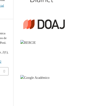
ial
ímica
tos de
Perú.
n
,
2
(1),
22