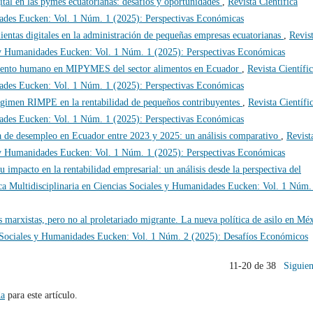
tal en las pymes ecuatorianas: desafíos y oportunidades
,
Revista Científica
dades Eucken: Vol. 1 Núm. 1 (2025): Perspectivas Económicas
entas digitales en la administración de pequeñas empresas ecuatorianas
,
Revis
es y Humanidades Eucken: Vol. 1 Núm. 1 (2025): Perspectivas Económicas
alento humano en MIPYMES del sector alimentos en Ecuador
,
Revista Científi
dades Eucken: Vol. 1 Núm. 1 (2025): Perspectivas Económicas
égimen RIMPE en la rentabilidad de pequeños contribuyentes
,
Revista Científi
dades Eucken: Vol. 1 Núm. 1 (2025): Perspectivas Económicas
sa de desempleo en Ecuador entre 2023 y 2025: un análisis comparativo
,
Revist
es y Humanidades Eucken: Vol. 1 Núm. 1 (2025): Perspectivas Económicas
 impacto en la rentabilidad empresarial: un análisis desde la perspectiva del
ica Multidisciplinaria en Ciencias Sociales y Humanidades Eucken: Vol. 1 Núm.
 marxistas, pero no al proletariado migrante. La nueva política de asilo en Mé
as Sociales y Humanidades Eucken: Vol. 1 Núm. 2 (2025): Desafíos Económicos
11-20 de 38
Siguien
da
para este artículo.