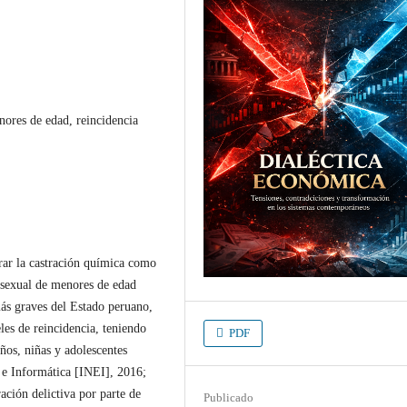
nores de edad, reincidencia
orar la castración química como
n sexual de menores de edad
más graves del Estado peruano,
les de reincidencia, teniendo
PDF
ños, niñas y adolescentes
a e Informática [INEI], 2016;
ración delictiva por parte de
Publicado