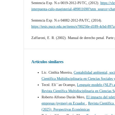
Sentencia Exp. N.o 0019-2012-PI/TC, (2012).
https://v
interpuesta-culo-magisterial-489811690?utm_source=cha
Sentencia Exp. N.o 04082-2012-PA/TC, (2014).
https://tesis.pucp.edu.pe/items/e700250e-d189-4cbd-897
Zaffaroni, E. R. (2002). Manual de derecho penal. Parte 
Artículos similares
Lic. Cinthia Moreira,
Contabilidad ambiental, soc
Científica Multidisciplinaria en Ciencias Social
Tecnl. Eli´´an Ocampo,
Lenguaje modelo (NLP) apl
Revista Científica Multidisciplinaria en Ciencia
Roberto Alfonso Durán Mero,
El impacto del tele
empresas (pymes) en Ecuador
,
Revista Científica
(2025): Perspectivas Económicas