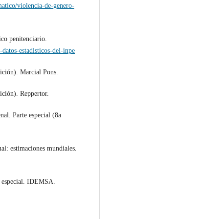
matico/violencia-de-genero-
ico penitenciario.
datos-estadisticos-del-inpe
ición). Marcial Pons.
ición). Reppertor.
al. Parte especial (8a
al: estimaciones mundiales.
te especial. IDEMSA.