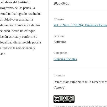
 en datos del Instituto
2026-06-26
rogresivo de las penas, la
ibertad no ha logrado resultados
Número
l objetivo es analizar la
e sanción frente a los delitos
Vol. 2 Núm. 1 (2026): Dialéctica Econ
 de edad, desde un enfoque
Sección
lación estricta y conforme a
Artículos
 legalidad dicha medida podría
a reducir la reincidencia y
Categorías
lado.
Ciencias Sociales
Licencia
Derechos de autor 2026 Julio Elmer Flores
(Autor/a)
Esta obra está bajo una licencia internaci